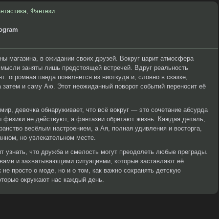
нтастика
,
Фэнтези
nogram
ины магазина, в ожидании своих друзей. Вокруг царит атмосфера
её мысли заняты лишь предстоящей встречей. Вдруг реальность
: огромная панда появляется из ниоткуда и, словно в сказке,
 затем и саму Аю. Этот неожиданный поворот событий переносит её
мир, девочка обнаруживает, что всё вокруг — это сочетание абсурда
 физики не действуют, а фантазии обретают жизнь. Каждая деталь,
анство весёлым настроением, а Ая, полная удивления и восторга,
анном, но увлекательном месте.
т узнать, что дружба и смелость могут преодолеть любые преграды.
вами и захватывающими ситуациями, которые заставляют её
 не просто о моде, но и о том, как важно сохранять детскую
которые окружают нас каждый день.