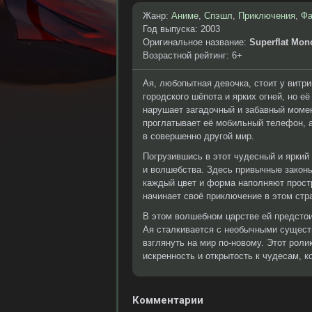
Жанр:
Аниме
,
Спэшл
,
Приключения
,
Фа
Год выпуска: 2003
Оригинальное название:
Superflat Mo
Возрастной рейтинг: 6+
Ая, любопытная девочка, стоит у витр
городского шёпота и ярких огней, но 
нарушает загадочный и забавный момент
проглатывает её мобильный телефон, а
в совершенно другой мир.
Погрузившись в этот чудесный и яркий 
и волшебства. Здесь привычные законы
каждый цвет и форма наполняют простр
начинает своё приключение в этом стр
В этом волшебном царстве ей предстои
Ая сталкивается с необычными сущест
взглянуть на мир по-новому. Этот ролик
искренность и открытость к чудесам, 
Комментарии