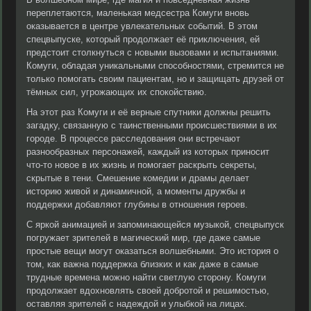
переплетаются, маленькая медсестра Комуги вновь
оказывается в центре увлекательных событий. В этом
спецвыпуске, который продолжает её приключения, ей
предстоит столкнуться с новыми вызовами и испытаниями.
Комуги, обладая уникальными способностями, стремится не
только помогать своим пациентам, но и защищать друзей от
тёмных сил, угрожающих их спокойствию.
На этот раз Комуги и её верные спутники должны решить
загадку, связанную с таинственными происшествиями в их
городе. В процессе расследования они встречают
разнообразных персонажей, каждый из которых приносит
что-то новое в их жизнь и помогает раскрыть секреты,
скрытые в тени. Смешение комедии и драмы делает
историю живой и динамичной, а моменты дружбы и
поддержки добавляют глубины в отношения героев.
С яркой анимацией и запоминающейся музыкой, спецвыпуск
погружает зрителей в магический мир, где даже самые
простые вещи могут оказаться волшебными. Это история о
том, как важна поддержка близких и как даже в самые
трудные времена можно найти светлую сторону. Комуги
продолжает вдохновлять своей добротой и решимостью,
оставляя зрителей с надеждой и улыбкой на лицах.