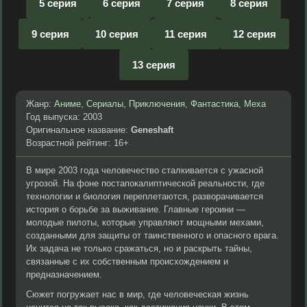
5 серия
6 серия
7 серия
8 серия
9 серия
10 серия
11 серия
12 серия
13 серия
Жанр:
Аниме
,
Сериалы
,
Приключения
,
Фантастика
,
Меха
Год выпуска: 2003
Оригинальное название:
Geneshaft
Возрастной рейтинг: 16+
В мире 2003 года человечество сталкивается с ужасной
угрозой. На фоне постапокалиптической реальности, где
технологии и биология переплетаются, разворачивается
история о борьбе за выживание. Главные героини —
молодые пилоты, которые управляют мощными мехами,
созданными для защиты от таинственного и опасного врага.
Их задача не только сражаться, но и раскрыть тайны,
связанные с их собственным происхождением и
предназначением.
Сюжет погружает нас в мир, где человеческая жизнь