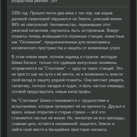
Возрастной рейтинг: 16+
2356 год. Прошло почти два века с тех пор, как взрыв
далекой сверхновой обрушился на Землю, унесший жизни
99% её обитателей. Человечество, пережившее этот
ужасный катаклизм, научилось быть осторожным. Вокруг
планеты теперь возвышаются огромные станции, известные
как "Основания", предназначенные для мониторинга
космического пространства и защиты от возможных угроз.
В этом новом мире, полном надежд и страхов, молодая
Шима Катасе, только что сдавшая выпускные экзамены,
отправляется на "Стеллвию" — одну из таких станций. Это
не просто шаг на пути к её мечте, но и возможность внести
свой вклад в защиту родной планеты. Она мечтает увидеть
галактику, полную загадок и чудес, и быть частью команды,
готовой предотвратить новые катастрофы.
На "Стеллвии" Шима сталкивается с трудностями и
испытаниями, которые проверяют её на прочность. Друзья и
враги, новые открытия и старые страхи — всё это
становится частью её жизни. Но, несмотря на все преграды,
главная цель остаётся неизменной: защитить Землю и
найти своё место в бескрайних просторах космоса.