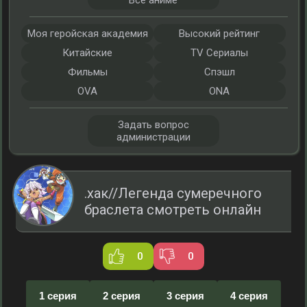
Все аниме
Моя геройская академия
Высокий рейтинг
Китайские
TV Сериалы
Фильмы
Спэшл
OVA
ONA
Задать вопрос
администрации
.хак//Легенда сумеречного
браслета смотреть онлайн
0
0
1 серия
2 серия
3 серия
4 серия