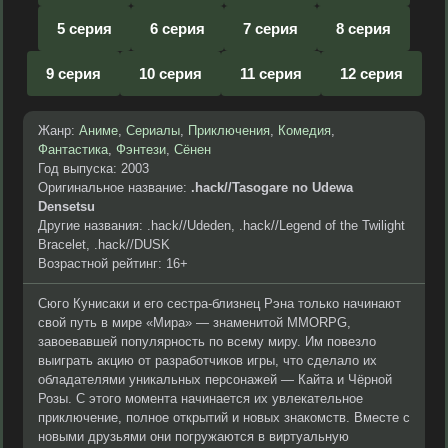
5 серия
6 серия
7 серия
8 серия
9 серия
10 серия
11 серия
12 серия
Жанр:
Аниме
,
Сериалы
,
Приключения
,
Комедия
,
Фантастика
,
Фэнтези
,
Сёнен
Год выпуска: 2003
Оригинальное название:
.hack//Tasogare no Udewa
Densetsu
Другие названия: .hack//Udeden, .hack//Legend of the Twilight
Bracelet, .hack//DUSK
Возрастной рейтинг: 16+
Сюго Кунисаки и его сестра-близнец Рэна только начинают
свой путь в мире «Мира» — знаменитой MMORPG,
завоевавшей популярность по всему миру. Им повезло
выиграть акцию от разработчиков игры, что сделало их
обладателями уникальных персонажей — Кайта и Чёрной
Розы. С этого момента начинается их увлекательное
приключение, полное открытий и новых знакомств. Вместе с
новыми друзьями они погружаются в виртуальную