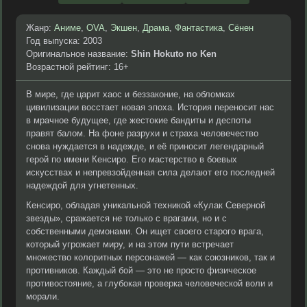
Жанр:
Аниме
,
OVA
,
Экшен
,
Драма
,
Фантастика
,
Сёнен
Год выпуска: 2003
Оригинальное название:
Shin Hokuto no Ken
Возрастной рейтинг: 16+
В мире, где царит хаос и беззаконие, на обломках
цивилизации восстает новая эпоха. История переносит нас
в мрачное будущее, где жестокие бандиты и деспоты
правят балом. На фоне разрухи и страха человечество
снова нуждается в надежде, и её приносит легендарный
герой по имени Кенсиро. Его мастерство в боевых
искусствах и непревзойденная сила делают его последней
надеждой для угнетенных.
Кенсиро, обладая уникальной техникой «Кулак Северной
звезды», сражается не только с врагами, но и с
собственными демонами. Он ищет своего старого врага,
который угрожает миру, и на этом пути встречает
множество колоритных персонажей — как союзников, так и
противников. Каждый бой — это не просто физическое
противостояние, а глубокая проверка человеческой воли и
морали.