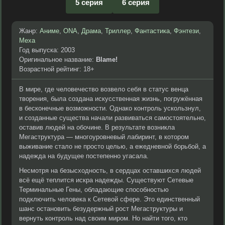
5 серия
6 серия
Жанр:
Аниме
,
ONA
,
Драма
,
Триллер
,
Фантастика
,
Фэнтези
,
Меха
Год выпуска: 2003
Оригинальное название:
Blame!
Возрастной рейтинг: 18+
В мире, где человечество возвело себя в статус венца
творения, была создана искусственная жизнь, погружённая
в бесконечные возможности. Однако контроль ускользнул,
и созданные существа начали развиваться самостоятельно,
оставив людей на обочине. В результате возникла
Мегаструктура — многоуровневый лабиринт, в котором
выживание стало не просто целью, а ежедневной борьбой, а
надежда на будущее постепенно угасала.
Несмотря на безысходность, в сердцах оставшихся людей
всё ещё теплится искра надежды. Существуют Сетевые
Терминальные Гены, обладающие способностью
подключить человека к Сетевой сфере. Это единственный
шанс остановить безудержный рост Мегаструктуры и
вернуть контроль над своим миром. Но найти того, кто