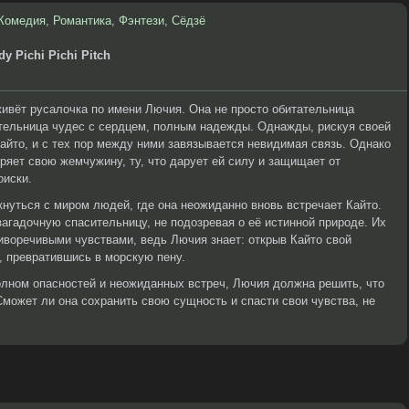
Комедия
,
Романтика
,
Фэнтези
,
Сёдзё
y Pichi Pichi Pitch
ивёт русалочка по имени Лючия. Она не просто обитательница
ительница чудес с сердцем, полным надежды. Однажды, рискуя своей
айто, и с тех пор между ними завязывается невидимая связь. Однако
ряет свою жемчужину, ту, что дарует ей силу и защищает от
оиски.
кнуться с миром людей, где она неожиданно вновь встречает Кайто.
загадочную спасительницу, не подозревая о её истинной природе. Их
иворечивыми чувствами, ведь Лючия знает: открыв Кайто свой
ь, превратившись в морскую пену.
олном опасностей и неожиданных встреч, Лючия должна решить, что
может ли она сохранить свою сущность и спасти свои чувства, не