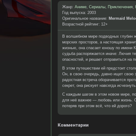
Жанр:
Аниме
,
Сериалы
,
Приключения
,
Год выпуска: 2003
Оригинальное название:
Mermaid Melod
Возрастной рейтинг: 12+
В волшебном мире подводных глубин ж
морских просторов, а настоящая хран
жизнью, она спасает юношу по имени К
судьба распоряжается иначе: Лючия те
опасностей, и решает отправиться на п
В этом путешествии ей предстоит стол
Он, в свою очередь, давно ищет свою 
радостная встреча оборачивается прот
секрет, она рискует навсегда исчезнут
С каждым шагом в этом новом мире, п
для неё важнее — любовь или жизнь. С
потеряв при этом всё, что ей дорого?
Комментарии