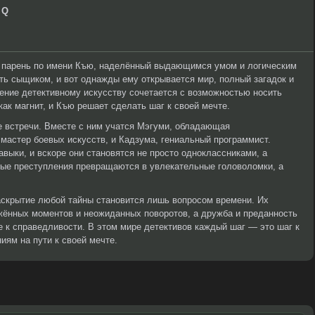
 Q
 парень по имени Къю, наделённый выдающимся умом и логическим
ь сыщиком, и вот однажды ему открывается мир, полный загадок и
ение детективному искусству сочетается с возможностью носить
как магнит, и Къю решает сделать шаг к своей мечте.
е встречи. Вместе с ним учатся Мэгуми, обладающая
мастер боевых искусств, и Кадзума, гениальный программист.
выки, и вскоре они становятся не просто одноклассниками, а
ные преступления превращаются в увлекательные головоломки, а
аскрытие любой тайны становится лишь вопросом времени. Их
ённых моментов и неожиданных поворотов, а дружба и преданность
 к справедливости. В этом мире детективов каждый шаг — это шаг к
иям на пути к своей мечте.