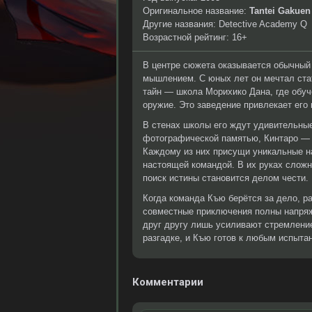
Оригинальное название:
Tantei Gakuen
Другие названия: Detective Academy Q
Возрастной рейтинг: 16+
В центре сюжета оказывается обычный
мышлением. С юных лет он мечтал стат
тайн — школа Морихико Дана, где обуч
оружие. Это заведение привлекает его 
В стенах школы его ждут удивительны
фотографической памятью, Кинтаро — 
Каждому из них присущи уникальные на
настоящей командой. В их руках слож
поиск истины становится делом чести.
Когда команда Къю берётся за дело, р
совместные приключения полны напряж
друг другу лишь усиливают стремление
разгадке, и Къю готов к любым испытан
Комментарии