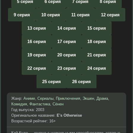
5 серия
6 серия
7 серия
8 серия
9 серия
10 серия
11 серия
12 серия
13 серия
14 серия
15 серия
16 серия
17 серия
18 серия
19 серия
20 серия
21 серия
22 серия
23 серия
24 серия
25 серия
26 серия
Жанр:
Аниме
,
Сериалы
,
Приключения
,
Экшен
,
Драма
,
Комедия
,
Фантастика
,
Сёнен
Год выпуска: 2003
Оригинальное название:
E's Otherwise
Возрастной рейтинг: 16+
Кай Кудо — юноша с уникальными способностями, которые