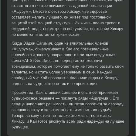
ставят его в центре внимания загадочной организации
«Ашурум». Вместе с сестрой Хикару, чье здоровье
оставляет желать лучшего, он живет под постоянной
защитой этой мощной структуры. Их жизнь полна тревог и
ожиданий, ведь, несмотря на все усилия, состояние Хикару
не меняется и остается критическим.
Когда Эйджи Сагимия, один из влиятельных членов
«Ашурума», обнаруживает в Кае его потенциальные
способности, юношу направляют в элитные воздушные
силы «АЕSES». Здесь он подвергается жестким
тренировкам, которые помогают ему не только развить свои
таланты, но и стать более уверенным в себе. Каждый
свободный миг Кай проводит в больнице рядом с Хикару,
надеясь на чудо, которое так и не происходит.
Прошел год. Кай, ставший сильнее и опытнее, принимает
судьбоносное решение — покинуть ряды «Ашурума». Его
сердце наполняет решимость: он готов бороться за свободу,
за свою сестру и за возможность изменить их судьбу.
Теперь на кону стоит не только его жизнь, но и жизнь
Хикару, и Кай готов рискнуть всем ради надежды на лучшее
будущее.