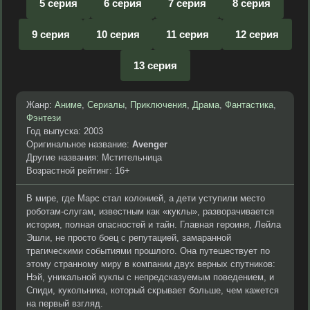
5 серия
6 серия
7 серия
8 серия
9 серия
10 серия
11 серия
12 серия
13 серия
Жанр:
Аниме
,
Сериалы
,
Приключения
,
Драма
,
Фантастика
,
Фэнтези
Год выпуска: 2003
Оригинальное название:
Avenger
Другие названия: Мстительница
Возрастной рейтинг: 16+
В мире, где Марс стал колонией, а дети уступили место
роботам-слугам, известным как «куклы», разворачивается
история, полная опасностей и тайн. Главная героиня, Лейла
Эшли, не просто боец с репутацией, замаранной
трагическими событиями прошлого. Она путешествует по
этому странному миру в компании двух верных спутников:
Нэй, уникальной куклы с непредсказуемым поведением, и
Спиди, кукольника, который скрывает больше, чем кажется
на первый взгляд.