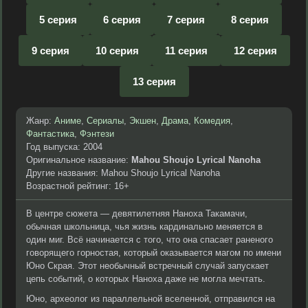
5 серия
6 серия
7 серия
8 серия
9 серия
10 серия
11 серия
12 серия
13 серия
Жанр:
Аниме
,
Сериалы
,
Экшен
,
Драма
,
Комедия
,
Фантастика
,
Фэнтези
Год выпуска: 2004
Оригинальное название:
Mahou Shoujo Lyrical Nanoha
Другие названия: Mahou Shoujo Lyrical Nanoha
Возрастной рейтинг: 16+
В центре сюжета — девятилетняя Наноха Такамачи,
обычная школьница, чья жизнь кардинально меняется в
один миг. Всё начинается с того, что она спасает раненого
говорящего горностая, который оказывается магом по имени
Юно Скрая. Этот необычный встречный случай запускает
цепь событий, о которых Наноха даже не могла мечтать.
Юно, археолог из параллельной вселенной, отправился на