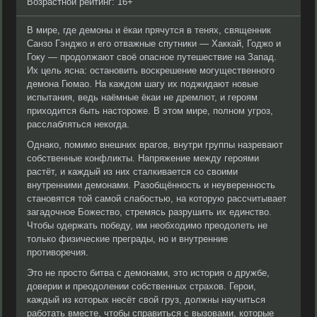
Возрастной рейтинг: 16+
В мире, где демоны и ёкаи прячутся в тенях, священник
Санзо Гэнджо и его отважные спутники — Хаккай, Годжо и
Гоку — продолжают своё опасное путешествие на Запад.
Их цель ясна: остановить воскрешение могущественного
демона Гюмао. На каждом шагу их поджидают новые
испытания, ведь наёмные ёкаи не дремлют, и героям
приходится быть настороже. В этом мире, полном угроз,
расслабляться некогда.
Однако, помимо внешних врагов, внутри группы назревают
собственные конфликты. Напряжение между героями
растёт, и каждый из них сталкивается со своими
внутренними демонами. Разобщённость и неуверенность
становятся той самой слабостью, на которую рассчитывает
загадочное Божество, стремясь разрушить их единство.
Чтобы одержать победу, им необходимо преодолеть не
только физические преграды, но и внутренние
противоречия.
Это не просто битва с демонами, это история о дружбе,
доверии и преодолении собственных страхов. Герои,
каждый из которых несёт свой груз, должны научиться
работать вместе, чтобы справиться с вызовами, которые