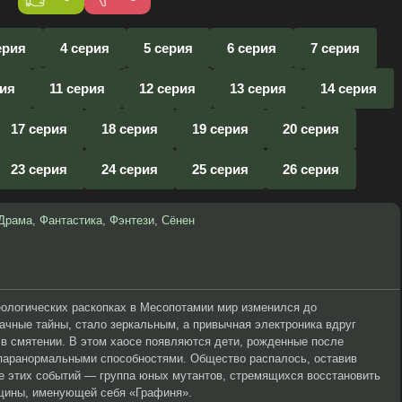
ерия
4 серия
5 серия
6 серия
7 серия
рия
11 серия
12 серия
13 серия
14 серия
17 серия
18 серия
19 серия
20 серия
23 серия
24 серия
25 серия
26 серия
Драма
,
Фантастика
,
Фэнтези
,
Сёнен
еологических раскопках в Месопотамии мир изменился до
чные тайны, стало зеркальным, а привычная электроника вдруг
 в смятении. В этом хаосе появляются дети, рожденные после
паранормальными способностями. Общество распалось, оставив
ре этих событий — группа юных мутантов, стремящихся восстановить
щины, именующей себя «Графиня».