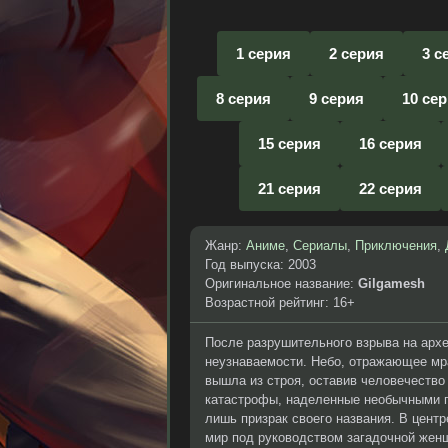
1 серия
2 серия
3 с
8 серия
9 серия
10 се
15 серия
16 серия
21 серия
22 серия
Жанр:
Аниме
,
Сериалы
,
Приключения
,
Год выпуска: 2003
Оригинальное название:
Gilgamesh
Возрастной рейтинг: 16+
После разрушительного взрыва на арх
неузнаваемости. Небо, отражающее мра
вышла из строя, оставив человечество
катастрофы, наделенные необычными 
лишь призрак своего названия. В цент
мир под руководством загадочной жен