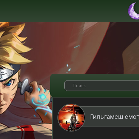
Гильгамеш смот