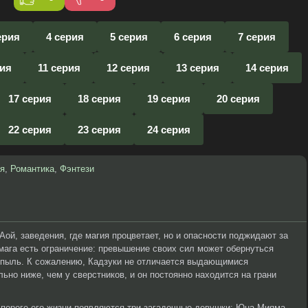
ерия
4 серия
5 серия
6 серия
7 серия
рия
11 серия
12 серия
13 серия
14 серия
17 серия
18 серия
19 серия
20 серия
22 серия
23 серия
24 серия
я
,
Романтика
,
Фэнтези
ой, заведения, где магия процветает, но и опасности поджидают за
мага есть ограничение: превышение своих сил может обернуться
в пыль. К сожалению, Кадзуки не отличается выдающимися
ьно ниже, чем у сверстников, и он постоянно находится на грани
 пороге его жизни появляются три загадочные девушки: Юна Мияма,