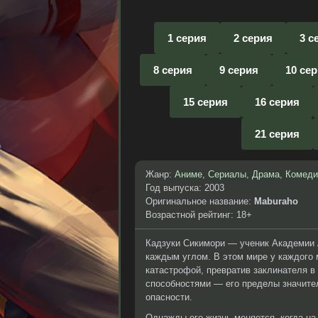
1 серия
2 серия
3 с
8 серия
9 серия
10 се
15 серия
16 серия
21 серия
Жанр:
Аниме
,
Сериалы
,
Драма
,
Комеди
Год выпуска: 2003
Оригинальное название:
Maburaho
Возрастной рейтинг: 18+
Кадзуки Сикимори — ученик Академии А
каждым углом. В этом мире у каждого 
катастрофой, превратив заклинателя 
способностями — его пределы значител
опасности.
Однажды его жизнь меняется, когда на