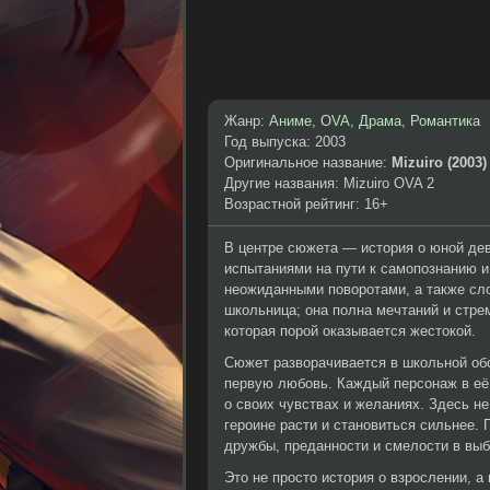
Жанр:
Аниме
,
OVA
,
Драма
,
Романтика
Год выпуска: 2003
Оригинальное название:
Mizuiro (2003)
Другие названия: Mizuiro OVA 2
Возрастной рейтинг: 16+
В центре сюжета — история о юной дев
испытаниями на пути к самопознанию и
неожиданными поворотами, а также с
школьница; она полна мечтаний и стре
которая порой оказывается жестокой.
Сюжет разворачивается в школьной обс
первую любовь. Каждый персонаж в её 
о своих чувствах и желаниях. Здесь н
героине расти и становиться сильнее.
дружбы, преданности и смелости в выб
Это не просто история о взрослении, а