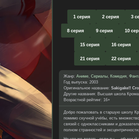
1 серия
2 серия
3 с
8 серия
9 серия
10 се
15 серия
16 серия
21 серия
22 серия
Жанр:
Аниме
,
Сериалы
,
Комедия
,
Фант
Год выпуска: 2003
Оригинальное название:
Sakigake!! Cr
Другие названия: Высшая школа Крома
Возрастной рейтинг: 16+
Добро пожаловать в старшую школу Кро
помимо скучной учёбы, есть множество
связей с одноклассниками и доказател
полном странностей и эксцентричности
Но что же делать, если ты — обычный 