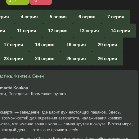
ерия
4 серия
5 серия
6 серия
7 серия
рия
11 серия
12 серия
13 серия
14 серия
17 серия
18 серия
19 серия
20 серия
23 серия
24 серия
25 серия
26 серия
астика
,
Фэнтези
,
Сёнен
omartie Koukou
рти, Передовик: Кромешная путяга
марти — заведение, где царит дух настоящих пацанов. Здесь,
 возможностей для обретения авторитета, налаживания крепких
ьства, что именно ваша школа — самая крутая в округе. В этом мире,
, каждый день — это шанс проявить себя.
подросток по имени Такаши Камияма, который случайно оказался в