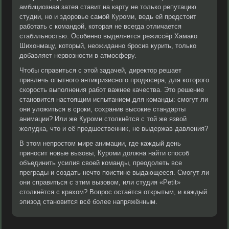
амбициозная затея ставит на карту не только репутацию
студии, но и здоровье самой Куроми, ведь ей предстоит
работать с командой, которая не всегда отличается
стабильностью. Особенно выделяется режиссёр Хамако
Шихонмацу, который, неожиданно бросив курить, только
добавляет нервозности в атмосферу.
Чтобы справиться с этой задачей, директор решает
привлечь опытного антикризисного продюсера, для которого
скорость выполнения работ важнее качества. Это решение
становится настоящим испытанием для команды: смогут ли
они уложиться в сроки, сохранив высокие стандарты
анимации? Или же Куроми столкнётся с той же язвой
желудка, что и её предшественник, не выдержав давления?
В этом непростом мире анимации, где каждый день
приносит новые вызовы, Куроми должна найти способ
объединить усилия своей команды, преодолеть все
преграды и создать нечто поистине выдающееся. Смогут ли
они справиться с этим вызовом, или студия «Petit»
столкнётся с крахом? Вопрос остаётся открытым, и каждый
эпизод становится всё более напряжённым.