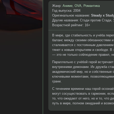
Жанр:
Аниме
,
OVA
,
Романтика
Год выпуска: 2004
Оригинальное название:
Steady x Stud
Другие названия: Стэди против Стади,
Возрастной рейтинг: 16+
В мире, где стабильность и учёба пер
баланс между своими обязанностями и 
сталкивается с постоянным давлением 
тянет к новым открытиям и свободе. В 
— это не только соблюдение правил, н
Параллельно с учёбой герой встречает
внутренними демонами. Их дружба стан
академический мир, но и собственные 
ключевыми моментами, позволяющими им
грани.
С течением времени наш герой осознаё
могут сосуществовать в гармонии, есл
то, что ожидают от него, но и то, что 
путь в мире, полном ожиданий и возмож