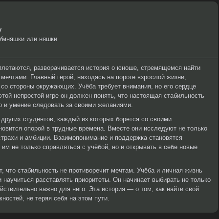
y
 Умняшки или няшки
еплетаются, разворачивается история о юноше, стремящемся найти
мечтами. Главный герой, находясь на пороге взрослой жизни,
со стороны окружающих. Учёба требует внимания, но его сердце
этой непростой игре он должен понять, что настоящая стабильность
о и умение следовать за своими желаниями.
 других студентов, каждый из которых борется со своими
овится опорой в трудные времена. Вместе они исследуют не только
страхи и амбиции. Взаимопонимание и поддержка становятся
 не только справляться с учёбой, но и открывать в себе новые
т, что стабильность не противоречит мечтам. Учёба и личная жизнь
и научиться расставлять приоритеты. Он начинает выбирать не только
действительно важно для него. Эта история — о том, как найти свой
ностей, не теряя себя на этом пути.