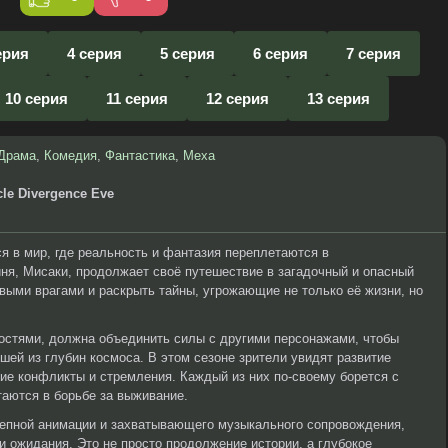
ерия
4 серия
5 серия
6 серия
7 серия
10 серия
11 серия
12 серия
13 серия
Драма
,
Комедия
,
Фантастика
,
Меха
cle Divergence Eve
я в мир, где реальность и фантазия переплетаются в
ня, Мисаки, продолжает своё путешествие в загадочный и опасный
овыми врагами и раскрыть тайны, угрожающие не только её жизни, но
остями, должна объединить силы с другими персонажами, чтобы
шей из глубин космоса. В этом сезоне зрители увидят развитие
ие конфликты и стремления. Каждый из них по-своему борется с
аются в борьбе за выживание.
епной анимации и захватывающего музыкального сопровождения,
 ожидания. Это не просто продолжение истории, а глубокое