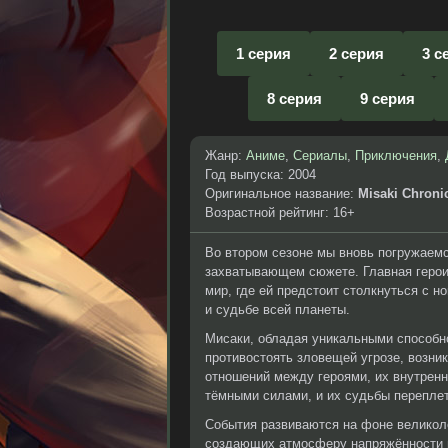
1 серия
2 серия
3 с
8 серия
9 серия
Жанр:
Аниме
,
Сериалы
,
Приключения
,
Год выпуска: 2004
Оригинальное название:
Misaki Chroni
Возрастной рейтинг: 16+
Во втором сезоне мы вновь погружаемс
захватывающем сюжете. Главная герои
мир, где ей предстоит столкнуться с н
и судьбе всей планеты.
Мисаки, обладая уникальными способн
противостоять зловещей угрозе, возник
отношений между героями, их внутренн
тёмными силами, и их судьбы переплет
События развиваются на фоне великол
создающих атмосферу напряжённости и