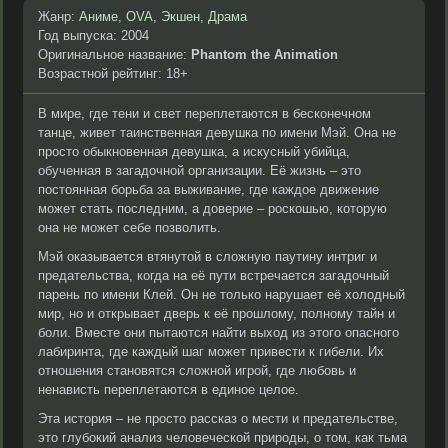
Жанр:
Аниме
,
OVA
,
Экшен
,
Драма
Год выпуска: 2004
Оригинальное название:
Phantom the Animation
Возрастной рейтинг: 18+
В мире, где тени и свет переплетаются в бесконечном
танце, живет таинственная девушка по имени Мэй. Она не
просто обыкновенная девушка, а искусный убийца,
обученная в загадочной организации. Её жизнь – это
постоянная борьба за выживание, где каждое движение
может стать последним, а доверие – роскошью, которую
она не может себе позволить.
Мэй оказывается втянутой в сложную паутину интриг и
предательства, когда на её пути встречается загадочный
парень по имени Клей. Он не только нарушает её холодный
мир, но и открывает дверь к её прошлому, полному тайн и
боли. Вместе они пытаются найти выход из этого опасного
лабиринта, где каждый шаг может привести к гибели. Их
отношения становятся сложной игрой, где любовь и
ненависть переплетаются в единое целое.
Эта история – не просто рассказ о мести и предательстве,
это глубокий анализ человеческой природы, о том, как тьма