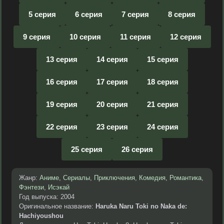
5 серия
6 серия
7 серия
8 серия
9 серия
10 серия
11 серия
12 серия
13 серия
14 серия
15 серия
16 серия
17 серия
18 серия
19 серия
20 серия
21 серия
22 серия
23 серия
24 серия
25 серия
26 серия
Жанр:
Аниме
,
Сериалы
,
Приключения
,
Комедия
,
Романтика
,
Фэнтези
,
Исэкай
Год выпуска: 2004
Оригинальное название:
Haruka Naru Toki no Naka de:
Hachiyoushou