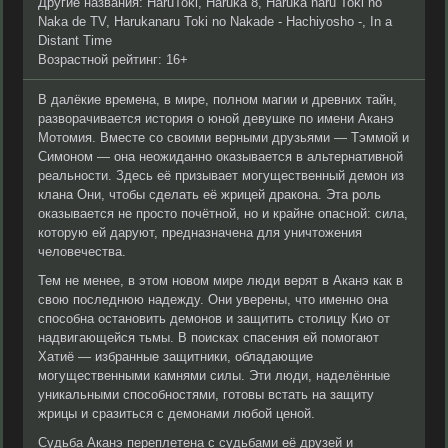
Другие названия: HaruToki, Haruka 8, Haruka naru Toki no
Naka de TV, Harukanaru Toki no Nakade - Hachiyosho -, In a
Distant Time
Возрастной рейтинг: 16+
В далёкие времена, в мире, полном магии и древних тайн,
разворачивается история о юной девушке по имени Аканэ
Мотомия. Вместе со своими верными друзьями — Тэммой и
Симоном — она неожиданно оказывается в альтернативной
реальности. Здесь её призывает могущественный демон из
клана Они, чтобы сделать её жрицей дракона. Эта роль
оказывается не просто почётной, но и крайне опасной: сила,
которую ей даруют, предназначена для уничтожения
человечества.
Тем не менее, в этом новом мире люди верят в Аканэ как в
свою последнюю надежду. Они уверены, что именно она
способна остановить демонов и защитить столицу Кио от
надвигающейся тьмы. В поисках спасения ей помогают
Хатиё — избранные защитники, обладающие
могущественными камнями силы. Эти люди, наделённые
уникальными способностями, готовы встать на защиту
жрицы и сразиться с демонами любой ценой.
Судьба Аканэ переплетена с судьбами её друзей и