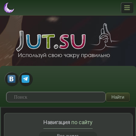
Навигация
по сайту