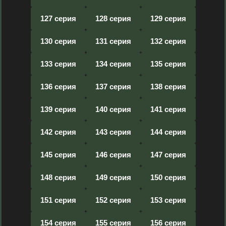
127 серия
128 серия
129 серия
130 серия
131 серия
132 серия
133 серия
134 серия
135 серия
136 серия
137 серия
138 серия
139 серия
140 серия
141 серия
142 серия
143 серия
144 серия
145 серия
146 серия
147 серия
148 серия
149 серия
150 серия
151 серия
152 серия
153 серия
154 серия
155 серия
156 серия