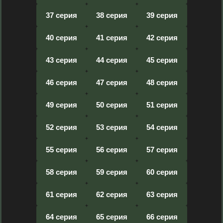
37 серия
38 серия
39 серия
40 серия
41 серия
42 серия
43 серия
44 серия
45 серия
46 серия
47 серия
48 серия
49 серия
50 серия
51 серия
52 серия
53 серия
54 серия
55 серия
56 серия
57 серия
58 серия
59 серия
60 серия
61 серия
62 серия
63 серия
64 серия
65 серия
66 серия