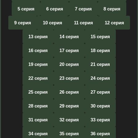
5 серия
6 серия
7 серия
8 серия
9 серия
10 серия
11 серия
12 серия
13 серия
14 серия
15 серия
16 серия
17 серия
18 серия
19 серия
20 серия
21 серия
22 серия
23 серия
24 серия
25 серия
26 серия
27 серия
28 серия
29 серия
30 серия
31 серия
32 серия
33 серия
34 серия
35 серия
36 серия