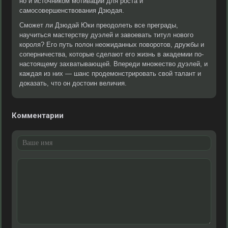
но и источником мотивации для роста и
самосовершенствования Дзюдая.
Сможет ли Дзюдай Юки преодолеть все преграды,
научиться мастерству дуэлей и завоевать титул нового
короля? Его путь полон неожиданных поворотов, дружбы и
соперничества, которые сделают его жизнь в академии по-
настоящему захватывающей. Впереди множество дуэлей, и
каждая из них — шанс продемонстрировать свой талант и
доказать, что он достоин величия.
Комментарии