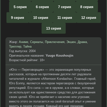
5 серия
6 серия
7 серия
8 серия
9 серия
10 серия
11 серия
12 серия
13 серия
Жанр:
Аниме
,
Сериалы
,
Приключения
,
Экшен
,
Драма
,
Триллер
,
Тайна
Год выпуска: 2004
Оригинальное название:
Yuugo Koushoujin
Возрастной рейтинг: 18+
«Юго — Переговорщик» — это экранизация популярных
рассказов, которые на протяжении десяти лет радовали
читателей в журнале «Afternoon Kondasha». Главный герой,
Юго Бэппу, является мастером переговоров с безупречной
репутацией. Его сила — не в оружии, а в словах, которые
он использует как единственное средство для достижения
своих целей. Юго не прибегает к насилию или угрозам;
вместо этого он полагается на свой богатый опыт и умение
видеть в людях лучшее. Каждый его шаг пронизан