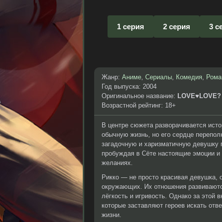
1 серия
2 серия
3 с
Жанр:
Аниме
,
Сериалы
,
Комедия
,
Рома
Год выпуска: 2004
Оригинальное название:
LOVE♥LOVE?
Возрастной рейтинг: 18+
В центре сюжета разворачивается исто
обычную жизнь, но его сердце перепол
загадочную и харизматичную девушку п
пробуждая в Сёте настоящие эмоции и 
желаниях.
Рикко — не просто красивая девушка,
окружающих. Их отношения развиваютс
лёгкость и игривость. Однако за этой
которые заставляют героев искать отв
жизни.