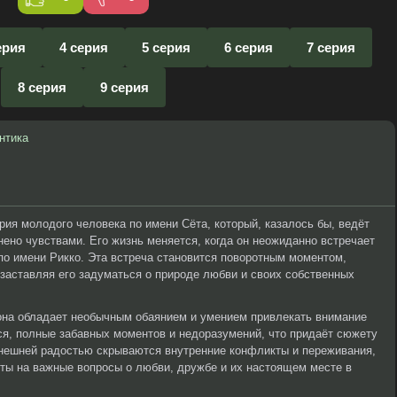
ерия
4 серия
5 серия
6 серия
7 серия
8 серия
9 серия
нтика
рия молодого человека по имени Сёта, который, казалось бы, ведёт
нено чувствами. Его жизнь меняется, когда он неожиданно встречает
о имени Рикко. Эта встреча становится поворотным моментом,
заставляя его задуматься о природе любви и своих собственных
 она обладает необычным обаянием и умением привлекать внимание
я, полные забавных моментов и недоразумений, что придаёт сюжету
 внешней радостью скрываются внутренние конфликты и переживания,
еты на важные вопросы о любви, дружбе и их настоящем месте в