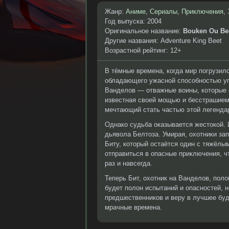
Жанр:
Аниме
,
Сериалы
,
Приключения
,
Год выпуска: 2004
Оригинальное название:
Bouken Ou Be
Другие названия: Adventure King Beet
Возрастной рейтинг: 12+
В тёмные времена, когда мир погрузил
обладающего ужасной способностью упр
Ванделов — отважные воины, которые 
известная своей мощью и бесстрашием.
мечтающий стать частью этой легендар
Однако судьба оказывается жестокой. 
дьявола Белтоза. Умирая, охотники за
Биту, который остаётся один с тяжёлы
отправиться в опасные приключения, 
раз и навсегда.
Теперь Бит, охотник на Ванделов, поло
будет полон испытаний и опасностей, н
предшественников и веру в лучшее буд
мрачные времена.