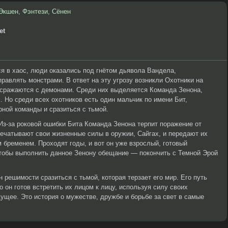
Экшен
,
Фэнтези
,
Сёнен
et
ся в хаос, люди оказались под гнётом дьявола Вандела,
авлять монстрами. В ответ на эту угрозу возникли Охотники на
сражаются с демонами. Среди них выделяется Команда Зенона,
 Но среди всех охотников есть один мальчик по имени Бит,
ной команды и сразиться с тьмой.
Из-за роковой ошибки Бита Команда Зенона терпит поражение от
печатывают свои жизненные силы в оружии, Сайгах, и передают их
м бременем. Проходят годы, и вот он уже взрослый, готовый
чтобы выполнить данное Зенону обещание — покончить с Темной Эрой
н решимости сразиться с тьмой, которая терзает его мир. Его путь
о он готов встретить их лицом к лицу, используя силу своих
ущее. Это история о мужестве, дружбе и борьбе за свет в самые