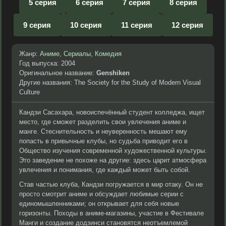
5 серия
6 серия
7 серия
8 серия
9 серия
10 серия
11 серия
12 серия
Жанр:
Аниме
,
Сериалы
,
Комедия
Год выпуска: 2004
Оригинальное название:
Genshiken
Другие названия: The Society for the Study of Modern Visual
Culture
Кандзи Сасахара, новоиспечённый студент колледжа, ищет
место, где сможет разделить свои увлечения аниме и
манге. Стеснительность и неуверенность мешают ему
попасть в привычные клубы, но судьба приводит его в
Общество изучения современной художественной культуры.
Это заведение не похоже на другие: здесь царит атмосфера
увлечения и понимания, где каждый может быть собой.
Став частью клуба, Кандзи погружается в мир отаку. Он не
просто смотрит аниме и обсуждает любимые серии с
единомышленниками; он открывает для себя новые
горизонты. Походы в аниме-магазины, участие в Фестивале
Манги и создание додзинси становятся неотъемлемой