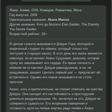
Жанр:
Аниме
,
OVA
,
Комедия
,
Романтика
,
Меха
Год выпуска: 2004
Оригинальное название:
Akane Maniax
Другие названия: Kimi ga Nozomu Eien Gaiden, The Eternity
You Desire Gaiden
Возрастной рейтинг: 16+
В центре сюжета оказывается Дзёдзи Года, молодой и
энергичный студент по обмену, который только что
поступил в старшую школу. В этот день его жизнь меняется
навсегда: он встречает Аканэ Судзумия, девушку, которая
сразу же завоевывает его сердце. Ее яркая личность и
обаяние не оставляют Дзёдзи равнодушным, и он, не
раздумывая, решает сделать первый шаг — предлагает ей
встречаться. Однако его порыв оказывается не столь
простым.
Аканэ, хоть и притягательна, не спешит отвечать на чувства
Дзёдзи. Она находит его настойчивость и простодушие
довольно раздражающими. Но, несмотря на это, Дзёдзи не
собирается сдаваться. Его искренние намерения и
готовность идти на любые жертвы ради любви к Аканэ