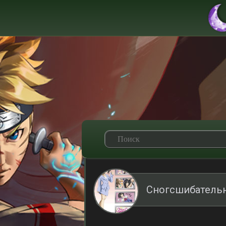
Сногсшибательн