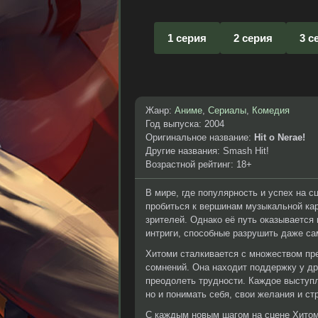
1 серия
2 серия
3 с
Жанр:
Аниме
,
Сериалы
,
Комедия
Год выпуска: 2004
Оригинальное название:
Hit o Nerae!
Другие названия: Smash Hit!
Возрастной рейтинг: 18+
В мире, где популярность и успех на 
пробиться к вершинам музыкальной кар
зрителей. Однако её путь оказывается
интриги, способные разрушить даже с
Хитоми сталкивается с множеством пр
сомнений. Она находит поддержку у дру
преодолеть трудности. Каждое выступл
но и понимать себя, свои желания и ст
С каждым новым шагом на сцене Хитом