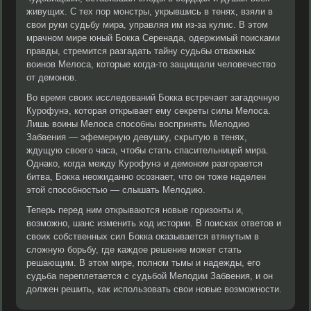
живущих. С тех пор монстры, укрывшись в тенях, взяли в
свои руки судьбу мира, управляя им из-за кулис. В этом
мрачном мире юный Бокка Серенада, одержимый поисками
правды, стремится разгадать тайну судьбы отважных
воинов Мелоса, которые когда-то защищали человечество
от демонов.
Во время своих исследований Бокка встречает загадочную
Курофунэ, которая открывает ему секреты силы Мелоса.
Лишь воины Мелоса способны воспринять Мелодию
Забвения — эфемерную девушку, скрытую в тенях,
ждущую своего часа, чтобы стать спасительницей мира.
Однако, когда между Курофунэ и демоном разгорается
битва, Бокка неожиданно осознает, что он тоже наделен
этой способностью — слышать Мелодию.
Теперь перед ним открываются новые горизонты и,
возможно, шанс изменить ход истории. В поисках ответов и
своих собственных сил Бокка оказывается втянутым в
сложную борьбу, где каждое решение может стать
решающим. В этом мире, полном тьмы и надежды, его
судьба переплетается с судьбой Мелодии Забвения, и он
должен решить, как использовать свои новые возможности.