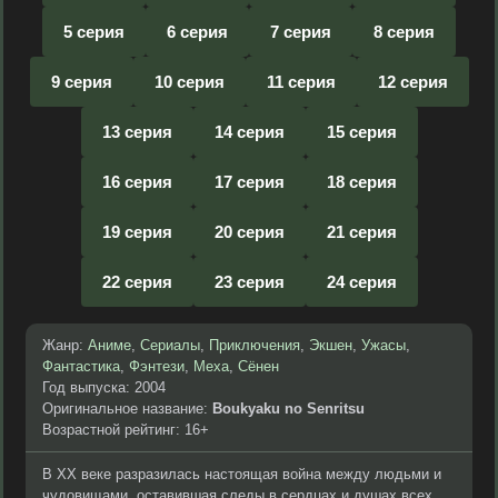
5 серия
6 серия
7 серия
8 серия
9 серия
10 серия
11 серия
12 серия
13 серия
14 серия
15 серия
16 серия
17 серия
18 серия
19 серия
20 серия
21 серия
22 серия
23 серия
24 серия
Жанр:
Аниме
,
Сериалы
,
Приключения
,
Экшен
,
Ужасы
,
Фантастика
,
Фэнтези
,
Меха
,
Сёнен
Год выпуска: 2004
Оригинальное название:
Boukyaku no Senritsu
Возрастной рейтинг: 16+
В XX веке разразилась настоящая война между людьми и
чудовищами, оставившая следы в сердцах и душах всех