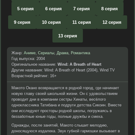
5 серия
6 серия
7 серия
8 серия
9 серия
10 серия
11 серия
12 серия
13 серия
Жанр:
Аниме
,
Сериалы
,
Драма
,
Романтика
Год выпуска: 2004
Оригинальное название:
Wind: A Breath of Heart
Другие названия: Wind: A Breath of Heart (2004), Wind TV
Возрастной рейтинг: 16+
Макото Окано возвращается в родной город, где начинает
новую главу своей школьной жизни. Он с удовольствием
проводит дни в компании сестры Хинаты, весёлого
одноклассника Татибана и подруги детства Сикоин. Вместе
они исследуют просторы родной школы, погружаясь в
беззаботные юные годы, полные дружбы и смеха.
Однажды, после занятий, Макото слышит мелодию,
доносящуюся издалека. Звук губной гармошки вызывает в