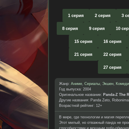
1 серия
2 серия
3 с
8 серия
9 серия
10 се
15 серия
16 серия
21 серия
22 серия
27 серия
Жанр:
Аниме
,
Сериалы
,
Экшен
,
Комеди
Год выпуска: 2004
Оригинальное название:
Panda-Z The 
Другие названия: Panda Zeto, Robonima
Возрастной рейтинг: 12+
В мире, где технологии и магия переп
Этот милый, но отважный панда не про
способностями и мощным робо-обмунди