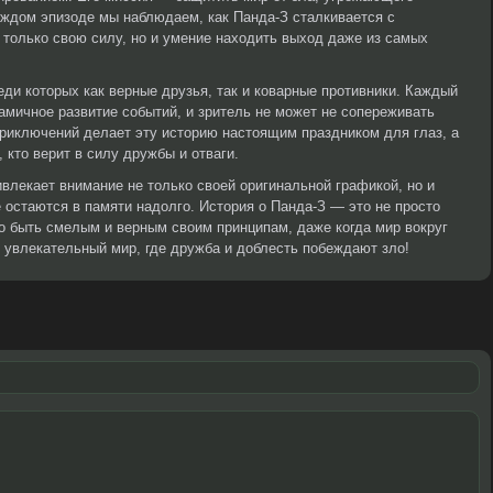
аждом эпизоде мы наблюдаем, как Панда-З сталкивается с
 только свою силу, но и умение находить выход даже из самых
ди которых как верные друзья, так и коварные противники. Каждый
амичное развитие событий, и зритель не может не сопереживать
риключений делает эту историю настоящим праздником для глаз, а
 кто верит в силу дружбы и отваги.
ивлекает внимание не только своей оригинальной графикой, но и
остаются в памяти надолго. История о Панда-З — это не просто
но быть смелым и верным своим принципам, даже когда мир вокруг
т увлекательный мир, где дружба и доблесть побеждают зло!