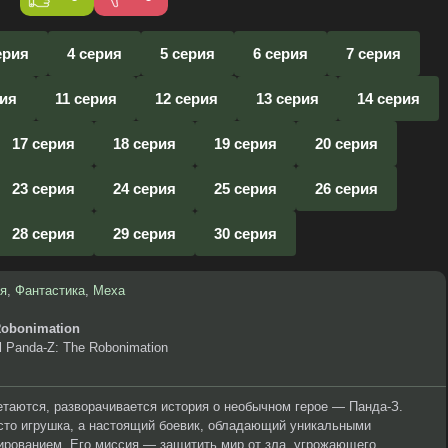
ерия
4 серия
5 серия
6 серия
7 серия
рия
11 серия
12 серия
13 серия
14 серия
17 серия
18 серия
19 серия
20 серия
23 серия
24 серия
25 серия
26 серия
28 серия
29 серия
30 серия
я
,
Фантастика
,
Меха
Robonimation
l Panda-Z: The Robonimation
летаются, разворачивается история о необычном герое — Панда-З.
сто игрушка, а настоящий боевик, обладающий уникальными
рованием. Его миссия — защитить мир от зла, угрожающего