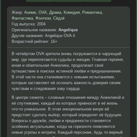
Жанр:
Аниме
,
OVA
,
Драма
,
Комедия
,
Романтика
,
Фантастика
,
Фэнтези
,
Сёдзё
Год выпуска: 2004
Оригинальное название:
Angelique
Другие названия: Angelique OVA 4
Возрастной рейтинг: 16+
В четвёртом OVA зрители вновь погружаются в чарующий
мир, где переплетаются судьбы и эмоции. Главная героиня,
юная и обаятельная Анжелика, продолжает своё
путешествие в поисках истинной любви и предназначения.
В этой части она сталкивается с новыми испытаниями,
которые заставляют её осознать важность доверия своим
чувствам и следования зову сердца.
В центре сюжета – сложные отношения между Анжеликой и
её спутниками, каждый из которых привносит в её жизнь
что-то уникальное. В этом эмоциональном вихре ей
предстоит сделать выбор, который определит её будущее.
Вопросы о дружбе, любви и преданности становятся
особенно актуальными, когда на горизонте появляются
новые угрозы и интриги. Каждый персонаж, будь то верный