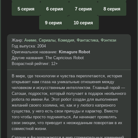
5 серия
6 серия
7 серия
8 серия
9 серия
10 серия
Жанр:
Аниме
,
Сериалы
,
Комедия
,
Фантастика
,
Фэнтези
Год выпуска: 2004
Оригинальное название:
Kimagure Robot
Другие названия: The Capricious Robot
Возрастной рейтинг: 12+
В мире, где технологии и чувства переплетаются, история
открывает нам глаза на уникальные отношения между
человеком и искусственным интеллектом. Главный герой —
Сатоши, подросток, который получает в подарок необычного
робота по имени Аи. Этот робот создан для выполнения
желаний своего хозяина, но, как и у любого капризного
существа, у него есть свои причуды и характер. Вместо
того чтобы просто подчиняться, Аи начинает проявлять
свои эмоции, что приводит к неожиданным поворотам в их
совместной жизни.
Сатоши и Аи погружаются в мир стремительных изменений,