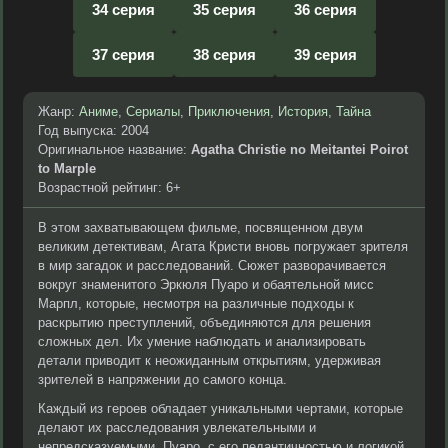
34 серия
35 серия
36 серия
37 серия
38 серия
39 серия
Жанр:
Аниме
,
Сериалы
,
Приключения
,
История
,
Тайна
Год выпуска: 2004
Оригинальное название:
Agatha Christie no Meitantei Poirot
to Marple
Возрастной рейтинг: 6+
В этом захватывающем фильме, посвященном двум
великим детективам, Агата Кристи вновь погружает зрителя
в мир загадок и расследований. Сюжет разворачивается
вокруг знаменитого Эркюля Пуаро и обаятельной мисс
Марпл, которые, несмотря на различные подходы к
раскрытию преступлений, объединяются для решения
сложных дел. Их умение наблюдать и анализировать
детали приводит к неожиданным открытиям, удерживая
зрителей в напряжении до самого конца.
Каждый из героев обладает уникальными чертами, которые
делают их расследования увлекательными и
непредсказуемыми. Пуаро, с его педантичностью и логикой,