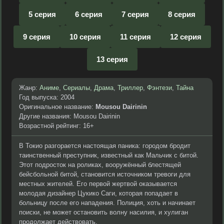
5 серия
6 серия
7 серия
8 серия
9 серия
10 серия
11 серия
12 серия
13 серия
Жанр:
Аниме
,
Сериалы
,
Драма
,
Триллер
,
Фэнтези
,
Тайна
Год выпуска: 2004
Оригинальное название:
Mousou Dairinin
Другие названия: Mousou Dairinin
Возрастной рейтинг: 16+
В Токио разгорается настоящая паника: городом бродит
таинственный преступник, известный как Мальчик с битой.
Этот подросток на роликах, вооружённый блестящей
бейсбольной битой, становится источником тревоги для
местных жителей. Его первой жертвой оказывается
молодая дизайнер Цукико Саги, которая попадает в
больницу после его нападения. Полиция, хоть и начинает
поиски, не может остановить волну насилия, и хулиган
продолжает действовать.