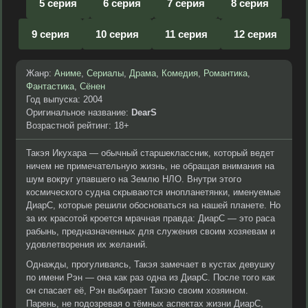
5 серия
6 серия
7 серия
8 серия
9 серия
10 серия
11 серия
12 серия
Жанр:
Аниме
,
Сериалы
,
Драма
,
Комедия
,
Романтика
,
Фантастика
,
Сёнен
Год выпуска: 2004
Оригинальное название:
DearS
Возрастной рейтинг: 18+
Такэя Икухара — обычный старшеклассник, который ведет
ничем не примечательную жизнь, не обращая внимания на
шум вокруг упавшего на Землю НЛО. Внутри этого
космического судна скрываются инопланетянки, именуемые
ДиарС, которые решили обосноваться на нашей планете. Но
за их красотой кроется мрачная правда: ДиарС — это раса
рабынь, предназначенных для служения своим хозяевам и
удовлетворения их желаний.
Однажды, прогуливаясь, Такэя замечает в кустах девушку
по имени Рэн — она как раз одна из ДиарС. После того как
он спасает её, Рэн выбирает Такэю своим хозяином.
Парень, не подозревая о тёмных аспектах жизни ДиарС,