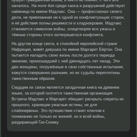
началось. На поле боя среди хаоса и разрушений действует
наёмница по имени Мадлакс. Она — профессионал своего
дела, не привязанная ни к одной из конфликтующих сторон,
и её действия полны решимости и хладнокровия. Мадлакс
становится символом войны, олицетворяя все ужасы и
тёмные стороны этого затянувшегося конфликта.
На другом конце света, в спокойной европейской стране
Нафреция, живёт девушка по имени Маргарет Бёртон. Она
пытается наладить свою жизнь после долгого периода
амнезии, произошедшей с ней двенадцать лет назад. Эти
две женщины, погружённые в свои собственные испытания,
кажутся совершенно разными, но их судьбы переплетены
таинственным образом.
Сердцем их связи является загадочная книга на древнем
языке, за которой охотится таинственная организация.
Встреча Мадлакс и Маргарет обещает раскрыть секреты их
прошлого, хранящие ужасные истины, не для
слабонервных. Это путешествие станет ключом к
пониманию не только их жизней, но и всей войны,
раздирающей Газ-Сонику.