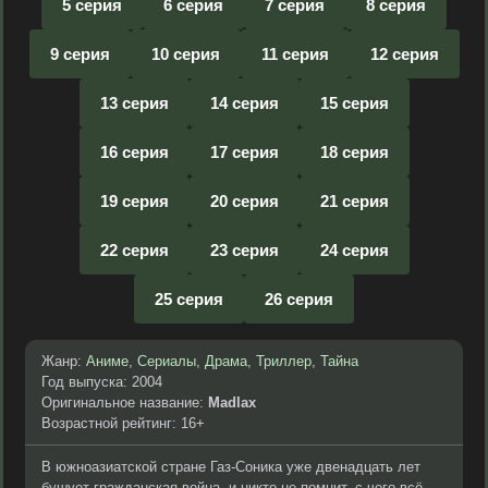
5 серия
6 серия
7 серия
8 серия
9 серия
10 серия
11 серия
12 серия
13 серия
14 серия
15 серия
16 серия
17 серия
18 серия
19 серия
20 серия
21 серия
22 серия
23 серия
24 серия
25 серия
26 серия
Жанр:
Аниме
,
Сериалы
,
Драма
,
Триллер
,
Тайна
Год выпуска: 2004
Оригинальное название:
Madlax
Возрастной рейтинг: 16+
В южноазиатской стране Газ-Соника уже двенадцать лет
бушует гражданская война, и никто не помнит, с чего всё