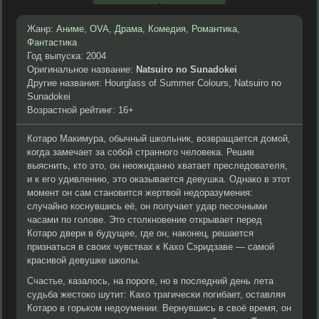
Жанр:
Аниме
,
OVA
,
Драма
,
Комедия
,
Романтика
,
Фантастика
Год выпуска: 2004
Оригинальное название:
Natsuiro no Sunadokei
Другие названия: Hourglass of Summer Colours, Natsuiro no
Sunadokei
Возрастной рейтинг: 16+
Котаро Макимура, обычный школьник, возвращается домой,
когда замечает за собой странного человека. Решив
выяснить, кто это, он неожиданно хватает преследователя,
и к его удивлению, это оказывается девушка. Однако в этот
момент он сам становится жертвой недоразумения:
случайно коснувшись её, он получает удар песочными
часами по голове. Это столкновение открывает перед
Котаро двери в будущее, где он, наконец, решается
признаться в своих чувствах к Кахо Сэридзаве — самой
красивой девушке школы.
Счастье, казалось, на пороге, но в последний день лета
судьба жестоко шутит: Кахо трагически погибает, оставляя
Котаро в горьком недоумении. Вернувшись в своё время, он