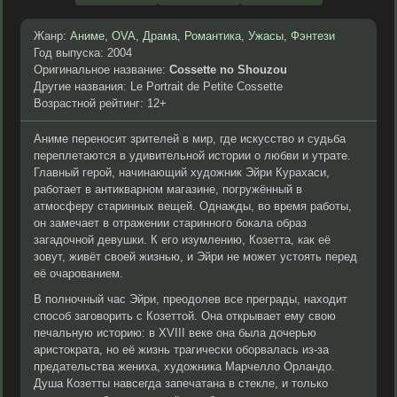
Жанр:
Аниме
,
OVA
,
Драма
,
Романтика
,
Ужасы
,
Фэнтези
Год выпуска: 2004
Оригинальное название:
Cossette no Shouzou
Другие названия: Le Portrait de Petite Cossette
Возрастной рейтинг: 12+
Аниме переносит зрителей в мир, где искусство и судьба
переплетаются в удивительной истории о любви и утрате.
Главный герой, начинающий художник Эйри Курахаси,
работает в антикварном магазине, погружённый в
атмосферу старинных вещей. Однажды, во время работы,
он замечает в отражении старинного бокала образ
загадочной девушки. К его изумлению, Козетта, как её
зовут, живёт своей жизнью, и Эйри не может устоять перед
её очарованием.
В полночный час Эйри, преодолев все преграды, находит
способ заговорить с Козеттой. Она открывает ему свою
печальную историю: в XVIII веке она была дочерью
аристократа, но её жизнь трагически оборвалась из-за
предательства жениха, художника Марчелло Орландо.
Душа Козетты навсегда запечатана в стекле, и только