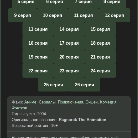
5 серия
6 серия
7 серия
8 серия
9 серия
10 серия
11 серия
12 серия
13 серия
14 серия
15 серия
16 серия
17 серия
18 серия
19 серия
20 серия
21 серия
22 серия
23 серия
24 серия
25 серия
26 серия
Жанр:
Аниме
,
Сериалы
,
Приключения
,
Экшен
,
Комедия
,
Фэнтези
Год выпуска: 2004
Оригинальное название:
Ragnarok The Animation
Возрастной рейтинг: 16+
На континенте нависла угроза, способная поглотить всё