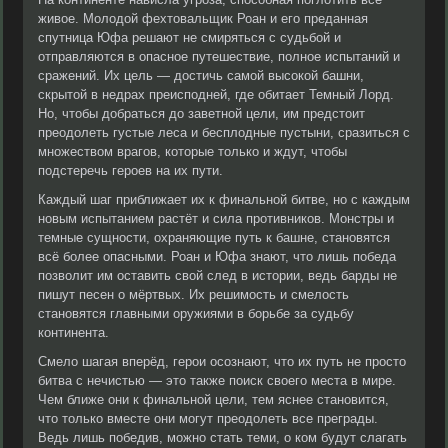
живое. Молодой фехтовальщик Роан и его преданная
спутница Юфа решают не смиряться с судьбой и
отправляются в опасное путешествие, полное испытаний и
сражений. Их цель — достичь самой высокой башни,
скрытой в недрах преисподней, где обитает Темный Лорд.
Но, чтобы добраться до заветной цели, им предстоит
преодолеть густые леса и бесплодные пустыни, сразиться с
множеством врагов, которые только и ждут, чтобы
подстеречь героев на их пути.
Каждый шаг приближает их к финальной битве, но с каждым
новым испытанием растёт и сила противников. Монстры и
темные сущности, охраняющие путь к башне, становятся
всё более опасными. Роан и Юфа знают, что лишь победа
позволит им оставить свой след в истории, ведь барды не
пишут песен о мёртвых. Их решимость и смелость
становятся главными оружиями в борьбе за судьбу
континента.
Смело шагая вперёд, герои осознают, что их путь не просто
битва с нечистью — это также поиск своего места в мире.
Чем ближе они к финальной цели, тем яснее становится,
что только вместе они могут преодолеть все преграды.
Ведь лишь победив, можно стать теми, о ком будут слагать