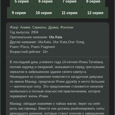
5 серия
6 серия
7 серия
8 серия
9 серия
10 серия
11 серия
12 серия
Жанр:
Аниме
,
Сериалы
,
Драма
,
Фэнтези
Год выпуска: 2004
Оригинальное название:
Uta Kata
Другие названия: Uta-Kata, Uta~Kata,One~Song,
Poem~Piece, Poem Fragment
Возрастной рейтинг: 16+
В последний день учебного года 14-летняя Итика Татибана,
полная надежд и ожиданий, оказывается перед треснувшим
зеркалом в заброшенном здании своего кампуса.
Неожиданно из отражения появляется загадочная девушка
по имени Манацу, предлагая Итике дружбу и нечто большее
— магическую силу. Это предложение становится началом
необычного и полным опасностей приключением, которое
перевернет жизнь Итики.
Манацу, обладая знаниями о тайнах магии, берет на себя
роль наставницы. Вместе они должны разблокировать силы
двенадцати джиннов, которые станут ключом к завершению