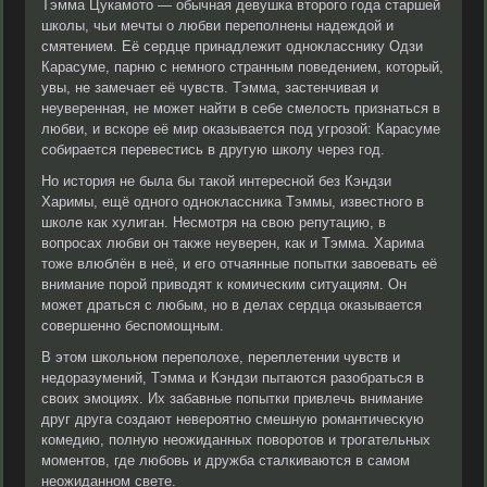
Тэмма Цукамото — обычная девушка второго года старшей
школы, чьи мечты о любви переполнены надеждой и
смятением. Её сердце принадлежит однокласснику Одзи
Карасуме, парню с немного странным поведением, который,
увы, не замечает её чувств. Тэмма, застенчивая и
неуверенная, не может найти в себе смелость признаться в
любви, и вскоре её мир оказывается под угрозой: Карасуме
собирается перевестись в другую школу через год.
Но история не была бы такой интересной без Кэндзи
Харимы, ещё одного одноклассника Тэммы, известного в
школе как хулиган. Несмотря на свою репутацию, в
вопросах любви он также неуверен, как и Тэмма. Харима
тоже влюблён в неё, и его отчаянные попытки завоевать её
внимание порой приводят к комическим ситуациям. Он
может драться с любым, но в делах сердца оказывается
совершенно беспомощным.
В этом школьном переполохе, переплетении чувств и
недоразумений, Тэмма и Кэндзи пытаются разобраться в
своих эмоциях. Их забавные попытки привлечь внимание
друг друга создают невероятно смешную романтическую
комедию, полную неожиданных поворотов и трогательных
моментов, где любовь и дружба сталкиваются в самом
неожиданном свете.