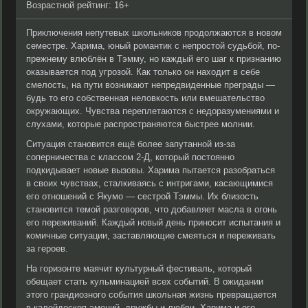
Возрастной рейтинг: 16+
Приключения непутевых школьников продолжаются в новом
семестре. Харима, юный романтик с непростой судьбой, по-
прежнему влюблён в Тэмму, но каждый его шаг к признанию
оказывается под угрозой. Как только он находит в себе
смелость, на пути возникают непредвиденные преграды —
будь то его собственная неловкость или вмешательство
окружающих. Чувства переплетаются с недоразумениями и
слухами, которые распространяются быстрее молнии.
Ситуация становится ещё более запутанной из-за
соперничества с классом 2-Д, который постоянно
подкидывает новые вызовы. Харима пытается разобраться
в своих чувствах, сталкиваясь с интригами, касающимися
его отношений с Якумо — сестрой Тэммы. Их близость
становится темой разговоров, что добавляет масла в огонь
его переживаний. Каждый новый день приносит испытания и
комичные ситуации, заставляющие смеяться и переживать
за героев.
На горизонте маячит культурный фестиваль, который
обещает стать кульминацией всех событий. В ожидании
этого грандиозного события школьная жизнь превращается
в калейдоскоп эмоций, дружбы и любви. Харима и его