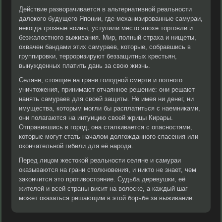
Действие разворачивается в альтернативной реальности
далекого будущего Японии, где механизированные самураи,
некогда грозные воины, уступили место эпохе торговли и
безжалостного выживания. Мир, полный страха и нищеты,
охвачен бандами этих самураев, которые, собравшись в
группировки, терроризируют беззащитных крестьян,
вынужденных платить дань за свою жизнь.
Селяне, стоящие на грани голодной смерти и полного
уничтожения, принимают отчаянное решение: они решают
нанять самураев для своей защиты. Не имея ни денег, ни
имущества, которым могли бы расплатиться с наемниками,
они полагаются на интуицию своей жрицы Кирары.
Отправившись в город, она сталкивается с опасностями,
которые могут стать началом долгожданного спасения или
окончательной гибели для её народа.
Перед лицом жестокой реальности селяне и самураи
оказываются на грани столкновения, и никто не знает, чем
закончится это противостояние. Судьба деревушки, её
жителей и всей страны висит на волоске, а каждый шаг
может оказаться решающим в этой борьбе за выживание.