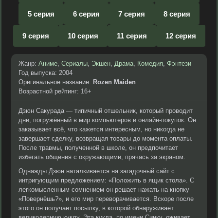
5 серия
6 серия
7 серия
8 серия
9 серия
10 серия
11 серия
12 серия
Жанр:
Аниме
,
Сериалы
,
Экшен
,
Драма
,
Комедия
,
Фэнтези
Год выпуска: 2004
Оригинальное название:
Rozen Maiden
Возрастной рейтинг: 16+
Дзюн Сакурада — типичный отшельник, который проводит
дни, погружённый в мир компьютеров и онлайн-покупок. Он
заказывает всё, что кажется интересным, но никогда не
завершает сделку, возвращая товары до момента оплаты.
После травмы, полученной в школе, он предпочитает
избегать общения с окружающими, прячась за экраном.
Однажды Дзюн наталкивается на загадочный сайт с
интригующим предложением: «Положить в ящик стола». С
легкомысленным сомнением он решает нажать на кнопку
«Повернёшь?», и его мир переворачивается. Вскоре после
этого он получает посылку, в которой обнаруживает
великолепную куклу. Эта кукла, по имени Синку, оживает,