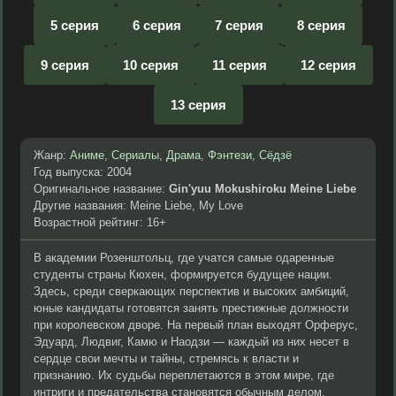
5 серия
6 серия
7 серия
8 серия
9 серия
10 серия
11 серия
12 серия
13 серия
Жанр:
Аниме
,
Сериалы
,
Драма
,
Фэнтези
,
Сёдзё
Год выпуска: 2004
Оригинальное название:
Gin'yuu Mokushiroku Meine Liebe
Другие названия: Meine Liebe, My Love
Возрастной рейтинг: 16+
В академии Розенштольц, где учатся самые одаренные
студенты страны Кюхен, формируется будущее нации.
Здесь, среди сверкающих перспектив и высоких амбиций,
юные кандидаты готовятся занять престижные должности
при королевском дворе. На первый план выходят Орферус,
Эдуард, Людвиг, Камю и Наодзи — каждый из них несет в
сердце свои мечты и тайны, стремясь к власти и
признанию. Их судьбы переплетаются в этом мире, где
интриги и предательства становятся обычным делом.