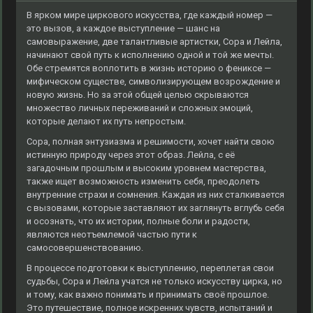
В ярком мире циркового искусства, где каждый номер —
это вызов, а каждое выступление — шанс на
самовыражение, две талантливые артистки, Сора и Лейла,
начинают свой путь к исполнению одной и той же мечты.
Обе стремятся воплотить в жизнь историю о фениксе —
мифическом существе, символизирующем возрождение и
новую жизнь. Но за этой общей целью скрываются
множество личных переживаний и сложных эмоций,
которые делают их путь непростым.
Сора, полная энтузиазма и решимости, хочет найти свою
истинную природу через этот образ. Лейла, с её
загадочным прошлым и высоким уровнем мастерства,
также ищет возможность изменить себя, преодолеть
внутренние страхи и сомнения. Каждая из них сталкивается
с вызовами, которые заставляют их заглянуть вглубь себя
и осознать, что их истории, полные боли и радости,
являются неотъемлемой частью пути к
самосовершенствованию.
В процессе подготовки к выступлению, переплетая свои
судьбы, Сора и Лейла учатся не только искусству цирка, но
и тому, как важно понимать и принимать своё прошлое.
Это путешествие, полное искренних чувств, испытаний и