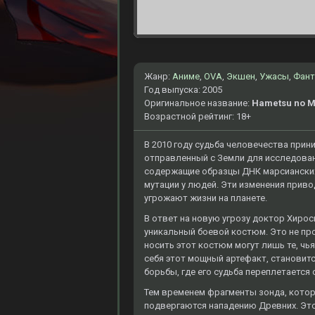
Жанр:
Аниме
,
OVA
,
Экшен
,
Ужасы
,
Фант
Год выпуска: 2005
Оригинальное название:
Hametsu no 
Возрастной рейтинг: 18+
В 2010 году судьба человечества при
отправленный с Земли для исследован
содержащие образцы ДНК марсианских
мутации у людей. Эти изменения прив
угрожают жизни на планете.
В ответ на новую угрозу доктор Хиро
уникальный боевой костюм. Это не пр
носить этот костюм могут лишь те, чь
себя этот мощный артефакт, становитс
борьбы, где его судьба переплетается 
Тем временем фрагменты зонда, кото
подвергаются нападению Древних. Это