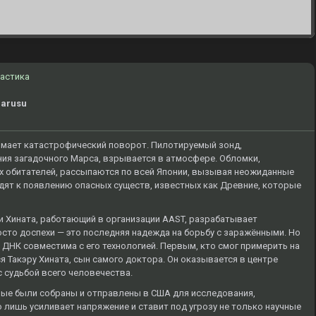
астика
Marusu
нимает катастрофический поворот. Пилотируемый зонд,
ия загадочного Марса, взрывается в атмосфере. Обломки,
 обитателей, рассыпаются по всей Японии, вызывая неожиданные
одят к появлению опасных существ, известных как Древние, которые
си Хината, работающий в организации AAST, разрабатывает
осто доспехи — это последняя надежда на борьбу с заражёнными. Но
я ДНК совместима с его технологией. Первым, кто смог примерить на
я Такэру Хината, сын самого доктора. Он оказывается в центре
с судьбой всего человечества.
рые были собраны и отправлены в США для исследования,
 лишь усиливает напряжение и ставит под угрозу не только научные