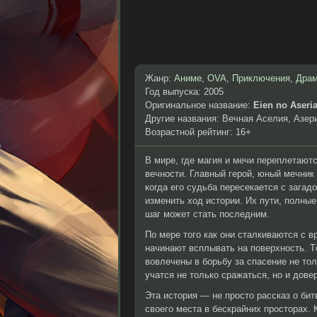
Жанр:
Аниме
,
OVA
,
Приключения
,
Дра
Год выпуска: 2005
Оригинальное название:
Eien no Aseri
Другие названия: Вечная Аселия, Азерия:
Возрастной рейтинг: 16+
В мире, где магия и мечи переплетаютс
вечности. Главный герой, юный мечник
когда его судьба пересекается с зага
изменить ход истории. Их пути, полные
шаг может стать последним.
По мере того как они сталкиваются с в
начинают всплывать на поверхность. 
вовлечены в борьбу за спасение не тол
учатся не только сражаться, но и дове
Эта история — не просто рассказ о бит
своего места в бескрайних просторах.