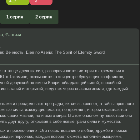
1 серия
2 серия
ма
,
Фэнтези
a
 Вечность, Eien no Aseria: The Spirit of Eternity Sword
я в танце древних сил, разворачивается история о стремлении к
 Юто Такамине, оказывается в эпицентре бушующих конфликтов,
дочной девушкой по имени Каори, обладающей силой, способной
 испытаний и открытий, ведут их через опасные земли, где каждый
рагами и преодолевают преграды, их связь крепнет, а тайны прошлого
Тёмные силы, жаждущие власти, не дремлют, и герои оказываются
ько своих жизней, но и всего мира. В этом опасном путешествии они
рять друг другу, открывая в себе новые грани силы и мужества.
вах и приключениях. Это повествование о любви, дружбе и поиске
 Каждый персонаж, каждый поворот сюжета наполнен эмоциями,